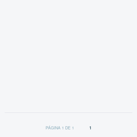
Trucos para querer a un gato viejo
Gato feliz y saludable
Veamos trucos para querer a un gato viejo,
ayudarlo a envejecer bien y a disfrutar de sus años
dorados. Porque los años van pasando...
Leer más
por
gatrucos
FEB 18
6
PÁGINA 1 DE 1
1